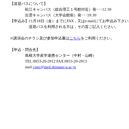
【送迎バスについて】
松江キャンパス（総合理工１号館付近）発･･･12:30
出雲キャンパス（大学会館前）発･･･19:30
【申込み】11月18日（金）までにFAX，又はe-mailにてお申込み下さ
送迎バスを利用される方は，その旨ご記入ください。
※講演会のチラシ及び参加申込書は
こちら
をご利用ください。
【申込・問合先】
島根大学産学連携センター（中村・山崎）
TEL:0853-20-2912 FAX:0853-20-2913
mail:
cmrc@med.shimane-u.ac.jp