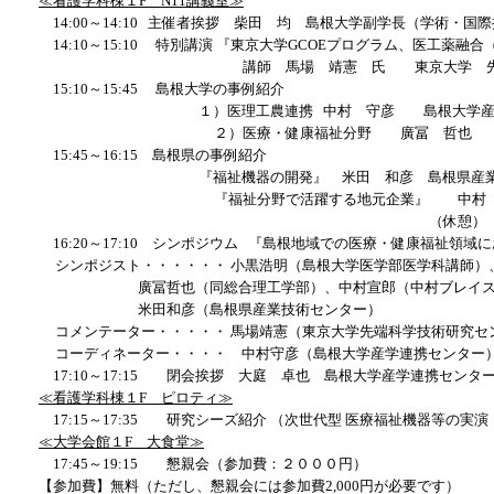
≪看護学科棟１F N11講義室≫
14:00～14:10 主催者挨拶 柴田 均 島根大学副学長（学術
14:10～15:10 特別講演 『東京大学GCOEプログラム、医工薬融
講師 馬場 靖憲 氏 東京大学 先端科学技
15:10～15:45 島根大学の事例紹介
１）医理工農連携 中村 守彦 島根大学産学連
２）医療・健康福祉分野
廣冨 哲也 
15:45～16:15 島根県の事例紹介
『福祉機器の開発』 米田 和彦 島
『福祉分野で活躍する地元企業』 中村 宣郎 
（休憩）
16:20～17:10 シンポジウム 『島根地域での医療・健康福祉領域
シンポジスト・・・・・・ 小黒浩明（島根大学医学部医学科講師）
廣冨哲也（同総合理工学部）、中村宣郎（中村ブレイス
米田和彦（島根県産業技術センター）
コメンテーター・・・・・ 馬場靖憲（東京大学先端科学技術研究セ
コーディネーター・・・・ 中村守彦（島根大学産学連携センター
17:10～17:15 閉会挨拶 大庭 卓也 島根大学産学連携センタ
≪看護学科棟１F ピロティ≫
17:15～17:35 研究シーズ紹介 （次世代型 医療福祉機器等の
≪大学会館１F 大食堂≫
17:45～19:15 懇親会（参加費：２０００円）
【参加費】無料（ただし、懇親会には参加費2,000円が必要です）