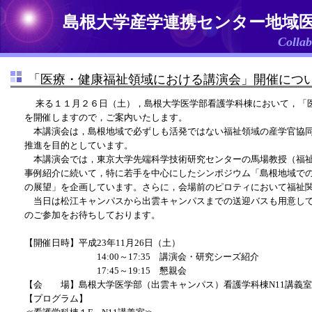
島根大学産学連携センター地域
Collab
「医療・健康福祉領域における講演会」開催につ
来る１１月２６日（土），島根大学医学部看護学科棟において，「
を開催しますので，ご案内いたします。
本講演会は，島根地域で必ずしも活発ではない福祉領域の産学官協同
推進を目的としています。
本講演会では，東京大学先端科学技術研究センターの馬場教授（福祉
事例紹介に続いて，特に若手を中心にしたシンポジウム「島根地域で
の展望」を企画しています。さらに，会場前のピロティにおいて福祉
当日は松江キャンパスから出雲キャンパスまでの送迎バスも用意して
のご参加をお待ちしております。
【開催日時】平成23年11月26日（土）
14:00～17:35 講演会・研究シーズ紹介
17:45～19:15 懇親会
【会 場】島根大学医学部（出雲キャンパス）看護学科棟N11講義室
【プログラム】