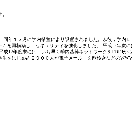
す。
合わせ，同年１２月に学内措置により設置されました。以後，学内
ムを再構築し，セキュリティを強化しました。 平成12年度
成12年度末には，いち早く学内基幹ネットワークをFDDIからG
学生をはじめ約２０００人が電子メール，文献検索などのWW