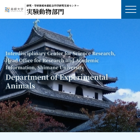
研究・学術情報本部総合科学研究支援センター
実験動物部門
トップページ
実験動物部門とは
情報公開
リンク集
NIHガイド翻訳
学内の方へ