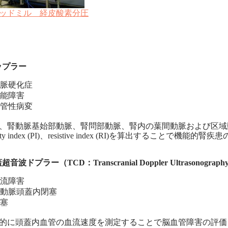
ッドミル 経皮酸素分圧
ップラー
脈硬化症
能障害
管性病変
、腎動脈基始部動脈、腎問部動脈、腎内の葉間動脈および区域
tility index (PI)、resistive index (RI)を算出することで機能
音波ドプラー（TCD：Transcranial Doppler Ultrasonograph
流障害
動脈頭蓋内閉塞
塞
的に頭蓋内血管の血流速度を測定することで脳血管障害の評価