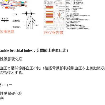
伝播速度
PWV報告書
ankle brachial index：足関節上腕血圧比）
性動脈硬化症
血圧と足関節部血圧の比（後脛骨動脈収縮期血圧を上腕動脈収
の指標とする。
脈エコー
性動脈硬化症
塞