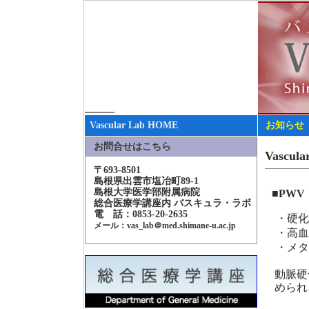
Vascular Lab HOME
お知らせ
お問合せはこちら
Vasc
〒693-8501
島根県出雲市塩冶町89-1
島根大学医学部附属病院
■PWV（
総合医療学講座内 バスキュラ・ラボ
電 話：0853-20-2635
・硬化
メール：vas_lab＠med.shimane-u.ac.jp
・高血
・メタ
動脈硬
められ