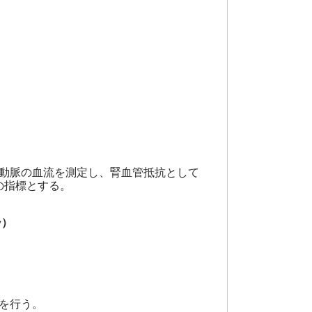
動脈の血流を測定し、腎血管抵抗として
的腎疾患の指標とする。
y）
を行う。