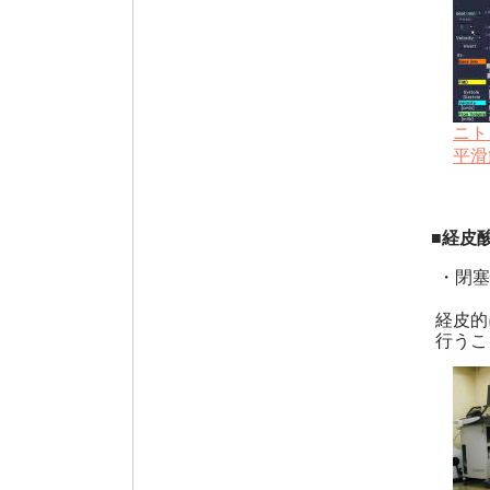
ニト
平滑
■経皮
・閉塞
経皮的
行うこ