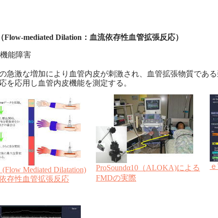
Flow-mediated Dilation：血流依存性血管拡張反応）
機能障害
の急激な増加により血管内皮が刺激され、血管拡張物質である
応を応用し血管内皮機能を測定する。
ｅ
ProSoundα10（ALOKA)による
(Flow Mediated Dilatation)
FMDの実際
依存性血管拡張反応