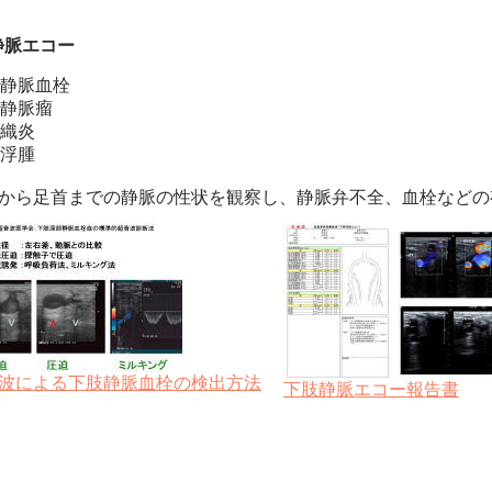
静脈エコー
静脈血栓
静脈瘤
織炎
浮腫
から足首までの静脈の性状を観察し、静脈弁不全、血栓などの
波による下肢静脈血栓の検出方法
下肢静脈エコー報告書