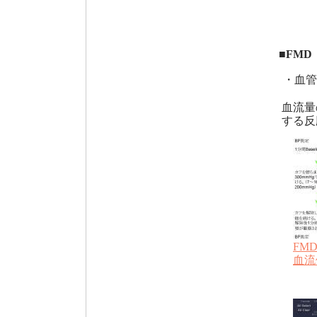
■FMD（
・血管
血流量
する反
FMD 
血流