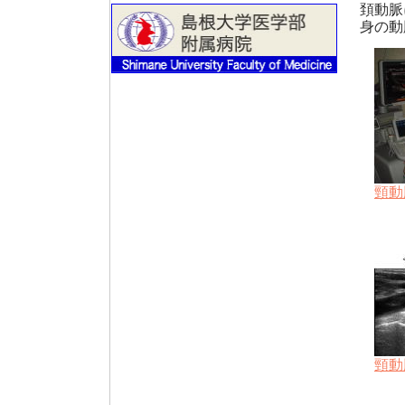
頚動脈に
身の動
頸動
頸動