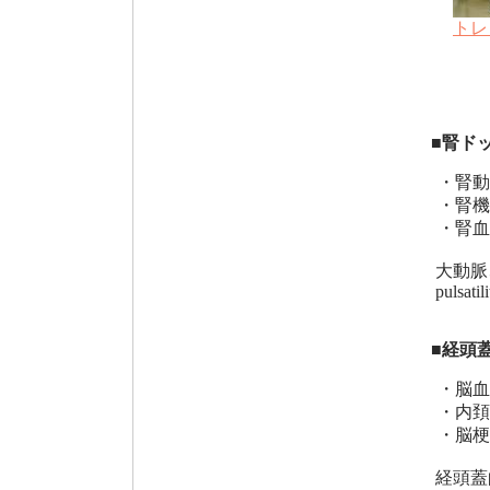
トレ
■腎ド
・腎動
・腎機
・腎血
大動脈
pulsa
■経頭蓋超
・脳血
・内頚
・脳梗
経頭蓋