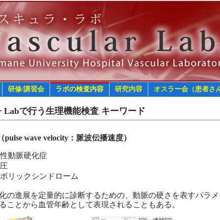
研修/講習会
ラボの検査内容
研究内容
オスラー会（患者さ
ular Labで行う生理機能検査 キーワード
pulse wave velocity：脈波伝播速度）
性動脈硬化症
圧
ボリックシンドローム
化の進展を定量的に診断するための、動脈の硬さを表すパラメー
ることから血管年齢として表現されることもある。