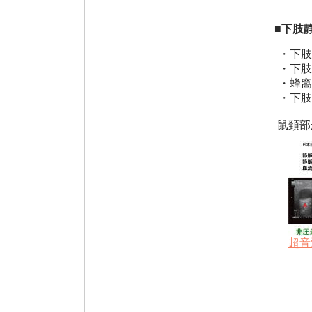
■下肢
・下肢
・下肢
・蜂窩
・下肢
鼠頚部
超音