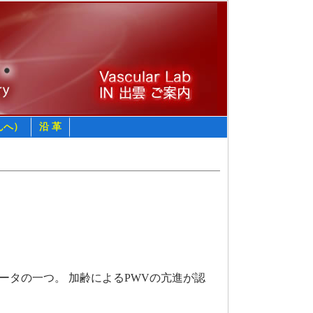
んへ）
沿 革
タの一つ。 加齢によるPWVの亢進が認