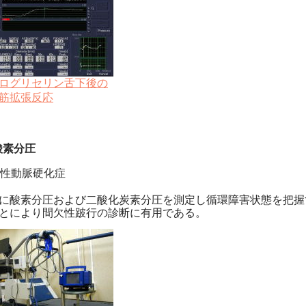
ログリセリン舌下後の
筋拡張反応
酸素分圧
性動脈硬化症
に酸素分圧および二酸化炭素分圧を測定し循環障害状態を把
とにより間欠性跛行の診断に有用である。