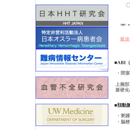
脈波
■ABI（
・閉塞
上腕部
脈硬化
■頚動
・粥腫
・脳梗