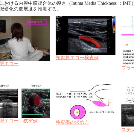
おける内膜中膜複合体の厚さ（Intima Media Thickness
脈硬化の進展度を推測する。
頸動脈エコー検査例
脈エコー
プラ
脈エコー 狭窄例
狭窄率の求め方
ステ