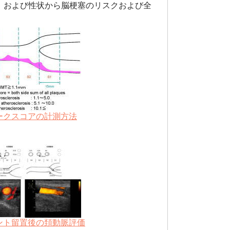
 ：IMT）および性状から脳梗塞のリスクおよび全
ークスコアの計測方法
ント留置後の頚動脈評価