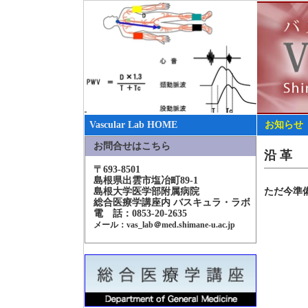
Vascular Lab HOME
お知らせ
お問合せはこちら
沿 革
〒693-8501
島根県出雲市塩冶町89-1
島根大学医学部附属病院
ただ今準
総合医療学講座内 バスキュラ・ラボ
電 話：0853-20-2635
メール：vas_lab＠med.shimane-u.ac.jp