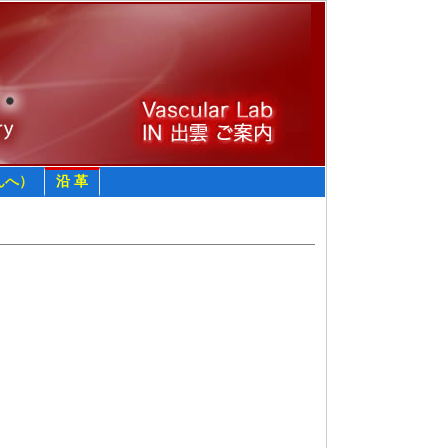
んへ）
沿 革