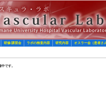
研修/講習会
ラボの検査内容
研究内容
オスラー会（患者さ
備中です。