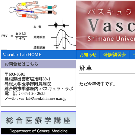
Vascular Lab HOME
お知らせ
研修/講習会
お問合せはこちら
沿 革
〒693-8501
島根県出雲市塩冶町89-1
島根大学医学部附属病院
ただ今準備中です。
総合医療学講座内 バスキュラ・ラボ
電 話：0853-20-2635
メール：vas_lab＠med.shimane-u.ac.jp