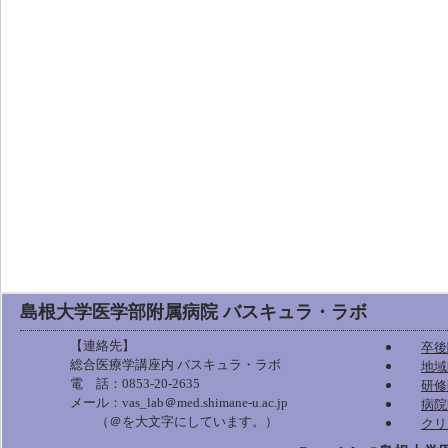
島根大学医学部附属病院 バスキュラ・ラボ
【連絡先】
卒後
総合医療学講座内 バスキュラ・ラボ
地域
電 話：0853-20-2635
研修
メール：vas_lab＠med.shimane-u.ac.jp
病院
（＠を大文字にしています。）
クリ