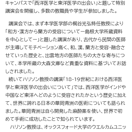
キャンパスで「西洋医学と東洋医学の出会い」と題して特別
講演会を開催し、多数の教職員や学生が参加しました。
講演会では、まず本学医学部の梶谷光弘特任教授により
「和方・漢方から蘭方の受容についてー島根大学所蔵資料
を中心としてー」と題した講演があり、古代から民間の医師
が主導してモチベーション高く、和、漢、蘭方と受容・融合さ
せていった歴史と、出雲地方の医師たちの大きな寄与につ
いて、本学所蔵の大森文庫など貴重な資料に基づいてお話
しされました。
続いてハリソン教授の講演「18-19世紀における西洋医
学と東洋医学の出会いについて」では、西洋医学がインドや
中国など東洋へどのように受容されたかという歴史に加え
て、世界に誇れる日本の華岡青洲の医術についても語られ
ました。華岡青洲は自ら開発した麻酔薬を使い、世界で初
めて手術に成功したことで知られています。
ハリソン教授は、オックスフォード大学のウエルカムユニッ