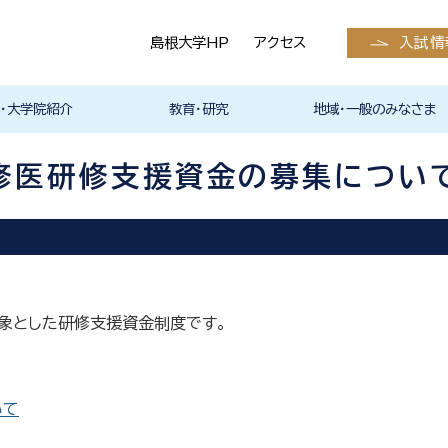
島根大学HP
アクセス
入試情
・大学院紹介
教育・研究
地域・一般のみなさま
学科入試情報
護学科入試情報
入試情報（全学部
医学系研究科
等の発表予定・請
状況
お知らせ
スカレンダー
サークル活動
くえびこ祭）
の支援
らのメッセージ
メッセージ
医学系研究科
・留学
医学英語教育高度化プログ
アドバンスト・イングリッシュ
英語学習支援室 eクリニッ
医学部国際交流プログラム
研究紹介
教員の研究内容
研究室紹介
外部資金
研究業績・発行雑誌
医学部の教育改革・教育方
医学教育分野別評価
特色ある研究
島根大学教員情報検索シス
医学科
看護学科
産学官連携
クラウドファンディング
島根大学医学部（島根医科
島根大学医学部研究業績報
倫理委員会
産官学連携について
ご献体について
報道取材・撮影関連
生涯学習
報へ）
ラム
スキルコース
ク Instagram
の紹介
針
テム
大学）の発行雑誌
告集
修医研修支援資金の募集について
象とした研修支援資金制度です。
いて