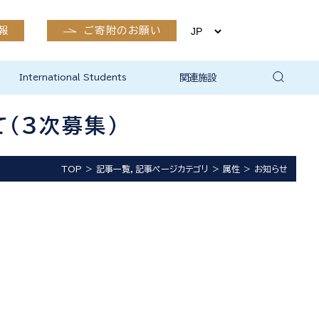
報
ご寄附のお願い
International Students
関連施設
有終会
公開講座
市民生涯学習支援室
生体情報・RI実験部門
実験動物部門
医学部附属病院
卒後臨床研修センター
島根大学附属図書館医学図
島根大学地域未来協創本部
島根大学研究・学術情報本
新興感染症ワクチン・治療用
保健管理センター（出雲）
出雲キャンパスEMS関係
書館
地域医学共同研究部門
部総合科学研究支援センタ
抗体研究開発センター
（３次募集）
ー
TOP
記事一覧，記事ページカテゴリ
属性
お知らせ