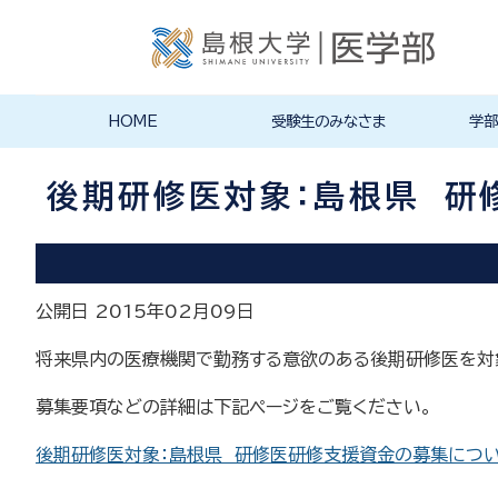
HOME
受験生のみなさま
学部
入学試験情報
医学部案内
オープンキャンパス
学生生活
医学部医
医学部看
その他の
大学院・
募集要項
入試実施
その他の
キャンパ
クラブ・
大学祭（
学生生活
施設紹介
在学生か
医学部長
沿革
医学科
看護学科
大学院・
国際交流
の入試情
求方法
後期研修医対象：島根県 研
公開日 2015年02月09日
将来県内の医療機関で勤務する意欲のある後期研修医を対
募集要項などの詳細は下記ページをご覧ください。
後期研修医対象：島根県 研修医研修支援資金の募集につ