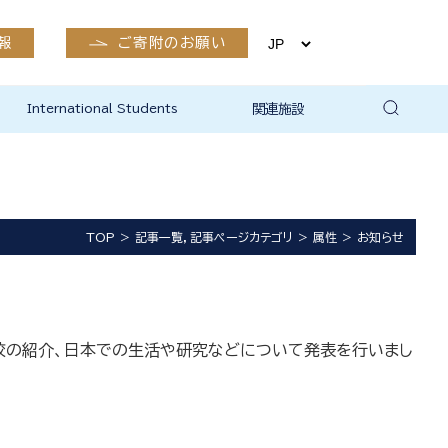
報
ご寄附のお願い
International Students
関連施設
有終会
公開講座
市民生涯学習支援室
生体情報・RI実験部門
実験動物部門
医学部附属病院
卒後臨床研修センター
島根大学附属図書館医学図
島根大学地域未来協創本部
島根大学研究・学術情報本
新興感染症ワクチン・治療用
保健管理センター（出雲）
出雲キャンパスEMS関係
書館
地域医学共同研究部門
部総合科学研究支援センタ
抗体研究開発センター
ー
TOP
記事一覧，記事ページカテゴリ
属性
お知らせ
母校の紹介、日本での生活や研究などについて発表を行いまし