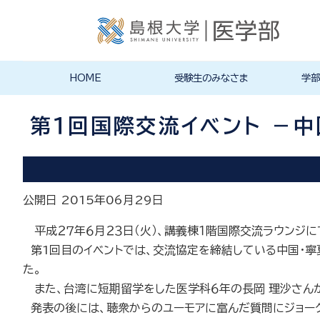
HOME
受験生のみなさま
学部
入学試験情報
医学部案内
オープンキャンパス
学生生活
医学部医
医学部看
その他の
大学院・
募集要項
入試実施
その他の
キャンパ
クラブ・
大学祭（
学生生活
施設紹介
在学生か
医学部長
沿革
医学科
看護学科
大学院・
国際交流
の入試情
求方法
第１回国際交流イベント －中
公開日 2015年06月29日
平成２７年６月２３日（火）、講義棟１階国際交流ラウンジに
第1回目のイベントでは、交流協定を締結している中国・寧
た。
また、台湾に短期留学をした医学科６年の長岡 理沙さん
発表の後には、聴衆からのユーモアに富んだ質問にジョーク