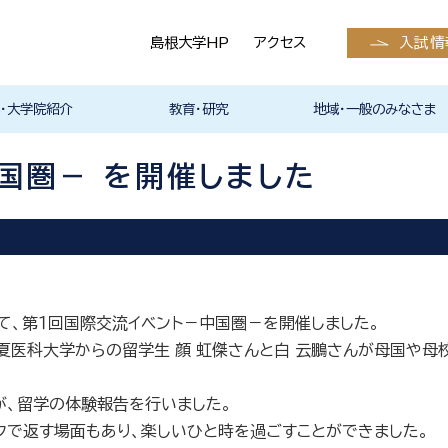
島根大学HP
アクセス
入試情
・大学院紹介
教育・研究
地域・一般のみなさま
学科入試情報
護学科入試情報
入試情報（全学部
医学系研究科
等の発表予定・請
状況
お知らせ
スカレンダー
サークル活動
くえびこ祭）
の支援
らのメッセージ
メッセージ
医学系研究科
・留学
医学英語教育高度化プログ
アドバンスト・イングリッシュ
英語学習支援室 eクリニッ
医学部国際交流プログラム
研究紹介
教員の研究内容
研究室紹介
外部資金
研究業績・発行雑誌
医学部の教育改革・教育方
医学教育分野別評価
特色ある研究
島根大学教員情報検索シス
医学科
看護学科
産学官連携
クラウドファンディング
島根大学医学部（島根医科
島根大学医学部研究業績報
倫理委員会
産官学連携について
ご献体について
報道取材・撮影関連
生涯学習
報へ）
ラム
スキルコース
ク Instagram
の紹介
針
テム
大学）の発行雑誌
告集
国圏－ を開催しました
て、第１回国際交流イベント－中国圏－を開催しました。
夏医科大学からの留学生 顔 虹傑さんと白 云鵬さんが母国や
が、留学の体験報告を行いました。
で返す場面もあり、楽しいひと時を過ごすことができました。