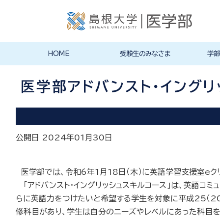
HOME
受験生のみなさま
学部
入学試験情報
医学部案内
オープンキャンパス
学生生活
医学部医
医学部看
その他の
大学院・
募集要項
入試実施
その他の
キャンパ
クラブ・
大学祭（
学生生活
施設紹介
在学生か
医学部長
沿革
医学科
看護学科
大学院・
国際交流
の入試情
求方法
医学部アドバンスト・イング
公開日 2024年01月30日
医学部では、令和6年1月18日（木）に英語学習支援室eク
「アドバンスト・イングリッシュスキルコース」は、英語コ
らに英語力をつけたいと希望する学生を対象に平成25（2
修科目があり、学生は自分のニーズやレベルにあった科目を