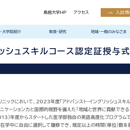
島根大学HP
アクセス
入試情
・大学院紹介
教育・研究
地域・一般のみなさま
学科入試情報
護学科入試情報
入試情報（全学部
医学系研究科
等の発表予定・請
状況
お知らせ
スカレンダー
サークル活動
くえびこ祭）
の支援
らのメッセージ
メッセージ
医学系研究科
・留学
医学英語教育高度化プログ
アドバンスト・イングリッシュ
英語学習支援室 eクリニッ
医学部国際交流プログラム
研究紹介
教員の研究内容
研究室紹介
外部資金
研究業績・発行雑誌
医学部の教育改革・教育方
医学教育分野別評価
倫理委員会
特色ある研究
島根大学教員情報検索シス
医学科
看護学科
産学官連携
クラウドファンディング
島根大学医学部（島根医科
島根大学医学部研究業績報
倫理委員会
産官学連携について
ご献体について
報道取材・撮影関連
生涯学習
報へ）
ラム
スキルコース
ク Instagram
の紹介
針
テム
大学）の発行雑誌
告集
リッシュスキルコース認定証授与
リニックにおいて、2023年度「アドバンスト・イングリッシュスキ
ミュニケーション力と国際的視野を備えた「地域と世界に貢献でき
013）年度からスタートした医学部独自の英語高度化プログラムで
在学中に自由に選択して履修でき、規定以上の時間（単位）数を