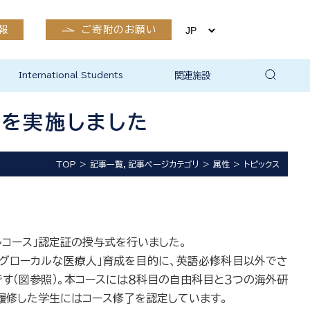
報
ご寄附のお願い
International Students
関連施設
有終会
公開講座
市民生涯学習支援室
生体情報・RI実験部門
実験動物部門
医学部附属病院
卒後臨床研修センター
島根大学附属図書館医学図
島根大学地域未来協創本部
島根大学研究・学術情報本
新興感染症ワクチン・治療用
保健管理センター（出雲）
出雲キャンパスEMS関係
書館
地域医学共同研究部門
部総合科学研究支援センタ
抗体研究開発センター
式を実施しました
ー
TOP
記事一覧，記事ページカテゴリ
属性
トピックス
ルコース」認定証の授与式を行いました。
るグローカルな医療人」育成を目的に、英語必修科目以外でさ
す（図参照）。本コースには８科目の自由科目と３つの海外研
履修した学生にはコース修了を認定しています。