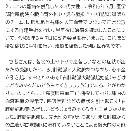
え、二つの難病を併発した30代女性に、令和５年７月、医学
部附属病院心臓血管外科（小児心臓担当）中田朋宏講師ら
のチームは、肺動脈と右肺を人工血管でつないで正常な形
にする再建手術を行い、半年後に治癒を確認したことにつ
いて、令和6年3月7日に記者会見を行いました。これほど
稀な症状に手術を行い、治癒を確認した例は世界初です。
患者さんは、階段の上り下りで息苦しいなどの症状が出
たため受診したところ、肺動脈と大動脈がつながり、心不全
を引き起こすおそれのある「右肺動脈大動脈起始症（みぎは
いどうみゃくだいどうみゃくきししょう）」であることがわか
りました。さらに、「高度肺高血圧」も併発しており、肺内の
血液循環の異常で、呼吸困難などの症状を引き起こす「右
肺動静脈瘻（みぎはいどうじょうみゃくろう）」も見つかりま
した。肺動静脈瘻は、先天性の可能性もあり、また肝臓から
の血液が右肺動脈に流れていないことによる後天的の可能