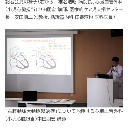
記者会見の様子（右から 椎名浩昭 病院長、心臓血管外科
（小児心臓担当）中田朋宏 講師、医療的ケア児支援センター
長 安田謙二 准教授、循環器内科 田邊淳也 医科医員）
「右肺動脈大動脈起始症」について説明する心臓血管外科
（小児心臓担当）中田朋宏 講師