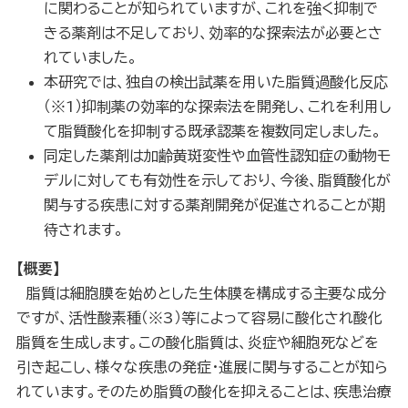
に関わることが知られていますが、これを強く抑制で
きる薬剤は不足しており、効率的な探索法が必要とさ
れていました。
本研究では、独自の検出試薬を用いた脂質過酸化反応
（※1）抑制薬の効率的な探索法を開発し、これを利用し
て脂質酸化を抑制する既承認薬を複数同定しました。
同定した薬剤は加齢黄斑変性や血管性認知症の動物モ
デルに対しても有効性を示しており、今後、脂質酸化が
関与する疾患に対する薬剤開発が促進されることが期
待されます。
【概要】
脂質は細胞膜を始めとした生体膜を構成する主要な成分
ですが、活性酸素種（※3）等によって容易に酸化され酸化
脂質を生成します。この酸化脂質は、炎症や細胞死などを
引き起こし、様々な疾患の発症・進展に関与することが知ら
れています。そのため脂質の酸化を抑えることは、疾患治療