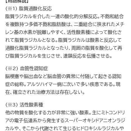
【用語解説
】
(※1) 脂質過酸化反応
脂質ラジカルを介した一連の酸化的分解反応。不飽和結合
を複数持つ多価不飽和脂肪酸は、二重結合に挟まれたメチ
レン基の水素が脱離しやすく、活性酸素種によって酸化さ
れて脂質ラジカルとなる。脂質ラジカルは酸素と反応して
過酸化脂質ラジカルとなったり、周囲の脂質を酸化して再
び脂質ラジカルを生じさせ、連鎖反応を伝播させる。
(※2) 血管性認知症
脳梗塞や脳出血など脳血管の異常に付随して起きる認知
症の総称。アルツハイマー病に次いで多い疾患である。現
在、確立された治療方法は存在しない。
(※3) 活性酸素種
他の物質を酸化する力が非常に強い酸素。主にミトコンドリ
アの電子伝達系から発生するスーパーオキシドアニオンラジ
カルや、そこから代謝されて生じるヒドロキシルラジカルや