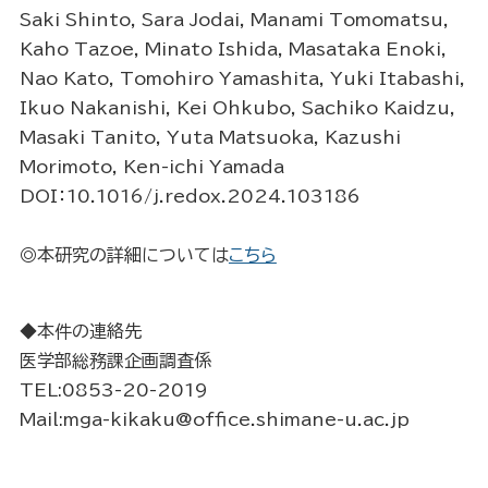
Saki Shinto, Sara Jodai, Manami Tomomatsu,
Kaho Tazoe, Minato Ishida, Masataka Enoki,
Nao Kato, Tomohiro Yamashita, Yuki Itabashi,
Ikuo Nakanishi, Kei Ohkubo, Sachiko Kaidzu,
Masaki Tanito, Yuta Matsuoka, Kazushi
Morimoto, Ken-ichi Yamada
DOI：10.1016/j.redox.2024.103186
◎本研究の詳細については
こちら
◆本件の連絡先
医学部総務課企画調査係
TEL:0853-20-2019
Mail:mga-kikaku@office.shimane-u.ac.jp