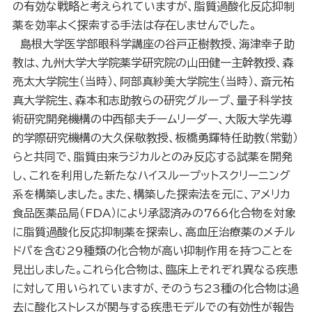
の有効な戦略と考えられていますが、脂質過酸化反応抑制
薬を効率よく探索する手法は存在しませんでした。
島根大学医学部眼科学講座の谷戸正樹教授、海津幸子助
教は、九州大学大学院薬学研究院の山田健一主幹教授、森
亮太大学院生（当時）、阿部真紗美大学院生（当時）、斎元祐
真大学院生、森本和志助教らの研究グループ、量子科学技
術研究開発機構の中西郁夫チームリーダー、大阪大学先導
的学際研究機構の大久保敬教授、板橋勇輝特任助教（常勤）
らと共同で、脂質由来ラジカルとのみ反応する試薬を開発
し、これを利用した新たなハイスループットスクリーニング
系を構築しました。また、構築した探索法を元に、アメリカ
食品医薬品局（FDA）により承認済みの766化合物を対象
に脂質過酸化反応抑制薬を探索し、高血圧治療薬のメチル
ドパを含む29種類の化合物が高い抑制作用を持つことを
見出しました。これら化合物は、臨床上それぞれ異なる疾患
に対して用いられていますが、そのうち23種の化合物は過
去に酸化ストレスが関与する疾患モデルでの有効性が報告