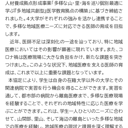
人材養成拠点形成事業「多様な山・里・海を巡り個別最適に
学ぶ『多地域共創型』医学教育拠点の構築」に基づき締結さ
れました。4大学がそれぞれの強みを活かし連携すること
で、多様な地域医療ニーズに対応できる医師の育成を目指
します。
近年、医師不足は深刻化の一途を辿っており、特に地域
医療においてはその影響が顕著に現れています。また、コ
ロナ禍は医療現場に大きな負担をかけ、新たな課題を突き
つけました。このような状況下、地域医療を支える医師の育
成は、これまで以上に重要な課題となっています。
本協定により、学生は自身の在籍大学以外の大学とその
関連病院で実習を行う機会を得ることができます。実習を
通して、都市部の病院から離島医療まで、多様な医療現場
を経験することで、それぞれの地域特性に応じた医療を学
ぶことができます。これは、学生一人ひとりのニーズに合わ
せて、山間部、里山、そして海辺の離島といった多様な地域
での医療を経験し、地域医療の現状と課題を深く理解する