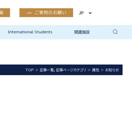
報
ご寄附のお願い
International Students
関連施設
有終会
公開講座
市民生涯学習支援室
生体情報・RI実験部門
実験動物部門
医学部附属病院
卒後臨床研修センター
島根大学附属図書館医学図
島根大学地域未来協創本部
島根大学研究・学術情報本
新興感染症ワクチン・治療用
保健管理センター（出雲）
出雲キャンパスEMS関係
書館
地域医学共同研究部門
部総合科学研究支援センタ
抗体研究開発センター
ー
TOP
記事一覧，記事ページカテゴリ
属性
お知らせ