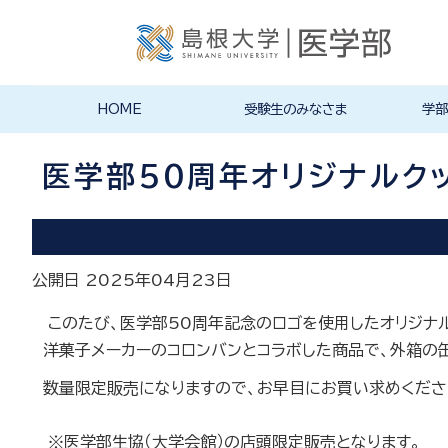
HOME
受験生のみなさま
学部
入学試験情報
医学部案内
オープンキャンパス
学生生活
医学部医
医学部看
その他の
大学院・
募集要項
入試実施
その他の
キャンパ
クラブ・
大学祭（
学生生活
施設紹介
在学生か
医学部長
沿革
医学科
看護学科
大学院・
国際交流
の入試情
求方法
医学部50周年オリジナルク
公開日 2025年04月23日
このたび、医学部50周年記念のロゴを使用したオリジナ
洋菓子メーカーのコロンバンとコラボした商品で、外箱の缶
数量限定販売になりますので、お早目にお買い求めくださ
※医学部生協（大学会館）の店頭限定販売となります。