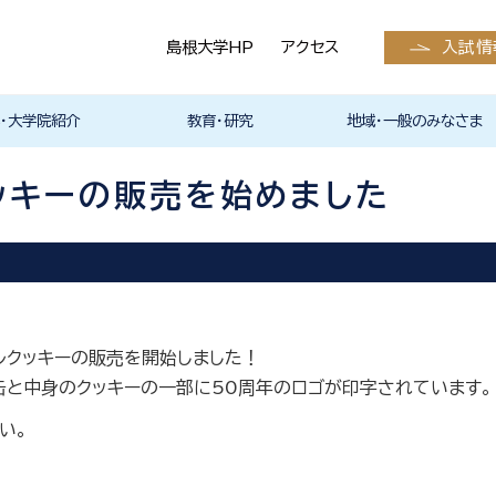
島根大学HP
アクセス
入試情
・大学院紹介
教育・研究
地域・一般のみなさま
学科入試情報
護学科入試情報
入試情報（全学部
医学系研究科
等の発表予定・請
状況
お知らせ
スカレンダー
サークル活動
くえびこ祭）
の支援
らのメッセージ
メッセージ
医学系研究科
・留学
医学英語教育高度化プログ
アドバンスト・イングリッシュ
英語学習支援室 eクリニッ
医学部国際交流プログラム
研究紹介
教員の研究内容
研究室紹介
外部資金
研究業績・発行雑誌
医学部の教育改革・教育方
医学教育分野別評価
倫理委員会
特色ある研究
島根大学教員情報検索シス
医学科
看護学科
産学官連携
クラウドファンディング
島根大学医学部（島根医科
島根大学医学部研究業績報
倫理委員会
産官学連携について
ご献体について
報道取材・撮影関連
生涯学習
報へ）
ラム
スキルコース
ク Instagram
の紹介
針
テム
大学）の発行雑誌
告集
ッキーの販売を始めました
ルクッキーの販売を開始しました！
と中身のクッキーの一部に50周年のロゴが印字されています。
い。