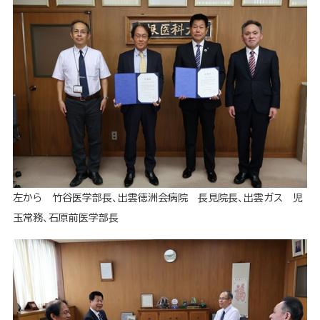
左から 竹谷医学部長、出雲徳洲会病院 長見院長、出雲ガス 児
玉常務、石原前医学部長