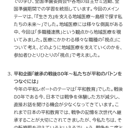
での学び、全国準備委員会や各地の自主ゼミ活動、全
国準備期間での学習を統括しています。今回のメイン
テーマは、「『生き方』を支える地域医療〜島根で探す私
たちの未来〜」でした。地域医療には様々な側面がある
中、今回は「多職種連携」という観点から地域医療を覗
いてみました。医療にかかわる様々な職種の「視点」に
ついて考え、どのように地域医療を支えていくのかを、
参加者ひとりひとりの「視点」で考えました。
平和企画「継承の戦後80年～私たちが平和のバトンを
つなぐには」
今年の平和レポートのテーマは「平和教育」でした。戦後
80年である今、日本では戦争を体験した方が減少し、
直接お話を聞ける機会が少なくなってきています。こ
れまで日本の平和教育では、戦争の記憶を次世代へ継
承することが大切にされてきましたが、今私たちは、そ
の転換期を迎えているといえるでしょう。戦争を二度と