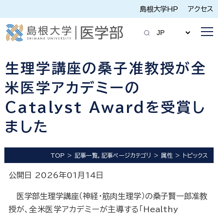
島根大学HP
アクセス
生理学講座の桑子准教授が全
米医学アカデミーの
Catalyst Awardを受賞し
ました
TOP
記事一覧，記事ページカテゴリ
属性
トピックス
公開日 2026年01月14日
医学部生理学講座（神経・筋肉生理学）の桑子賢一郎准教
授が、
全米医学アカデミーが主導する
「Healthy