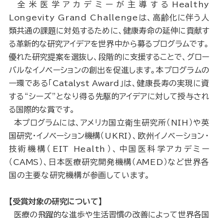
全米医学アカデミーが主導するHealthy
Longevity Grand Challengeは、
高齢化に伴う人
類共通の課題に対処するために、
健康寿命の延伸に貢献す
る革新的な研究アイデアを世界中から募るプログラムです。
優れた研究提案を選抜し、段階的に支援することで、グロー
バルなイノベーションの創出を促進します。
本プログラムの
一環である「Catalyst Award」は、健康長寿の実現に
資
する“シーズ”となり得る
先駆的アイデアに対して授与され
る国際的な賞です。
本プログラムには、アメリカ
国立衛生研究所（NIH）や
英
国研究・イノベーション機構
（UKRI)、欧州イノベーション・
技術機構（EIT Health）、
中国医科学アカデミー
（CAMS）、
日本医療研究開発機構（AMED）など世界各
国の主要な研究機構が参画しています。
【受賞対象の研究について】
医療の飛躍的な進歩や生活習慣の改善によって世界各国