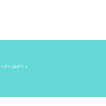
根県出雲市塩冶町89-1
4
0