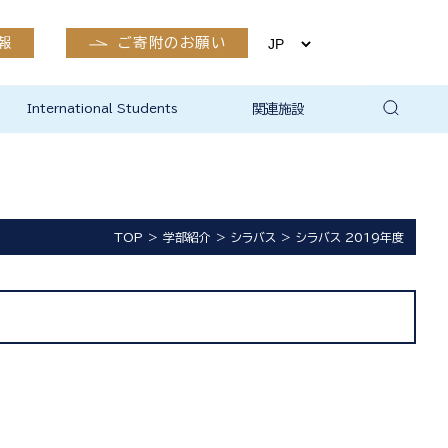
報
ご寄附のお願い
International Students
関連施設
有終会
公開講座
市民生涯学習支援室
生体情報・RI実験部門
実験動物部門
医学部附属病院
卒後臨床研修センター
島根大学附属図書館医学図
島根大学地域未来協創本部
島根大学研究・学術情報本
新興感染症ワクチン・治療用
保健管理センター（出雲）
出雲キャンパスEMS関係
書館
地域医学共同研究部門
部総合科学研究支援センタ
抗体研究開発センター
ー
TOP
学部紹介
シラバス
シラバス 2019年度