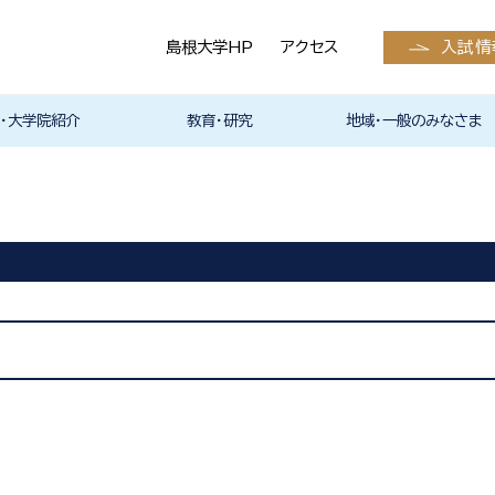
島根大学HP
アクセス
入試情
・大学院紹介
教育・研究
地域・一般のみなさま
学科入試情報
護学科入試情報
入試情報（全学部
医学系研究科
等の発表予定・請
状況
お知らせ
スカレンダー
サークル活動
くえびこ祭）
の支援
らのメッセージ
メッセージ
医学系研究科
・留学
医学英語教育高度化プログ
アドバンスト・イングリッシュ
英語学習支援室 eクリニッ
医学部国際交流プログラム
研究紹介
教員の研究内容
研究室紹介
外部資金
研究業績・発行雑誌
医学部の教育改革・教育方
医学教育分野別評価
倫理委員会
特色ある研究
島根大学教員情報検索シス
医学科
看護学科
産学官連携
クラウドファンディング
島根大学医学部（島根医科
島根大学医学部研究業績報
倫理委員会
産官学連携について
ご献体について
報道取材・撮影関連
生涯学習
報へ）
ラム
スキルコース
ク Instagram
の紹介
針
テム
大学）の発行雑誌
告集