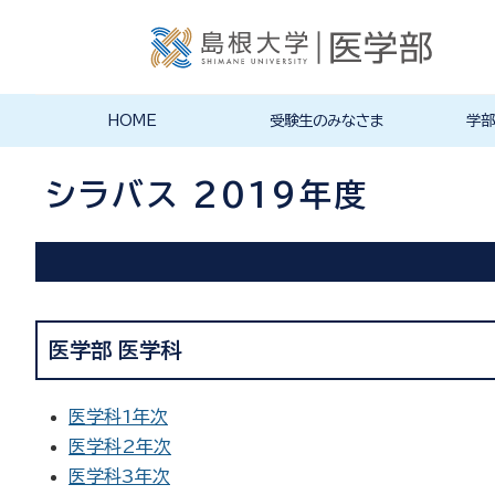
HOME
受験生のみなさま
学部
入学試験情報
医学部案内
オープンキャンパス
学生生活
医学部医
医学部看
その他の
大学院・
募集要項
入試実施
その他の
キャンパ
クラブ・
大学祭（
学生生活
施設紹介
在学生か
医学部長
沿革
医学科
看護学科
大学院・
国際交流
の入試情
求方法
シラバス 2019年度
医学部 医学科
医学科1年次
医学科2年次
医学科3年次