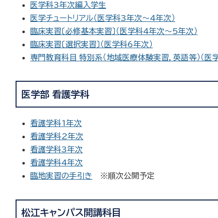
医学科3年次編入学生
医学チュートリアル（医学科3年次～4年次）
臨床実習〔必修基本実習〕（医学科4年次～5年次）
臨床実習〔選択実習〕（医学科6年次）
専門教育科目 特別系（地域医療体験実習，英語等）（医
医学部 看護学科
看護学科1年次
看護学科2年次
看護学科3年次
看護学科4年次
臨地実習の手引き
※順次公開予定
松江キャンパス開講科目