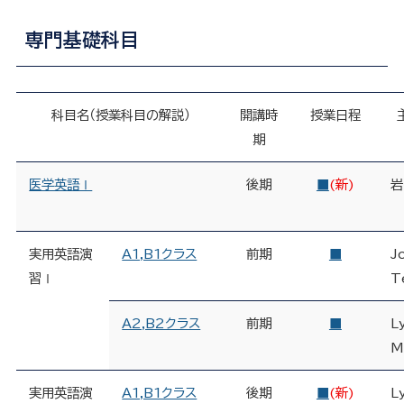
専門基礎科目
科目名（授業科目の解説）
開講時
授業日程
期
医学英語Ⅰ
後期
■
(新)
岩
実用英語演
A1,B1クラス
前期
■
J
習Ⅰ
T
A2,B2クラス
前期
■
L
M
実用英語演
A1,B1クラス
後期
■
(新)
L