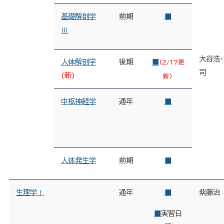
基礎解剖学
前期
■
Ⅲ
大谷浩
人体解剖学
後期
■
(2/17更
司
(新)
新)
中枢神経学
通年
■
人体発生学
前期
■
生理学Ⅰ
通年
■
紫藤治
■
実習日