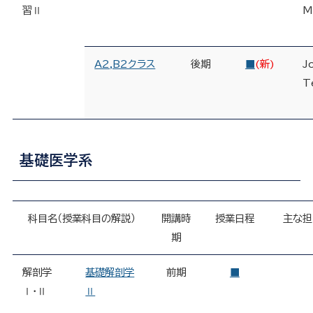
習Ⅱ
M
A2,B2クラス
後期
■
(新)
J
T
基礎医学系
科目名（授業科目の解説）
開講時
授業日程
主な担
期
解剖学
基礎解剖学
前期
■
Ⅰ・Ⅱ
Ⅱ