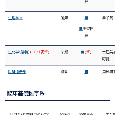
程
生理学Ⅱ
通年
■
桑子賢
■
実習日
程
生化学（講義）
(10/1更新)
後期
■
(新)
土屋美
野健
医科遺伝学
前期
■
鬼形和
臨床基礎医学系
科目名（授業科目の解説）
開講時
授業日程
主な