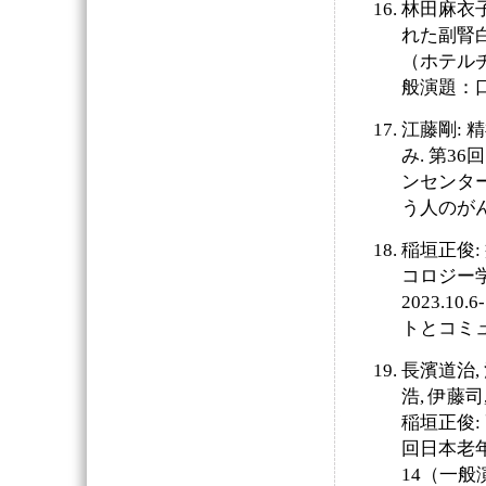
林田麻衣
れた副腎白
（ホテルチュ
般演題：
江藤剛:
み. 第3
ンセンター
う人のが
稲垣正俊:
コロジー
2023.
トとコミ
長濱道治, 
浩, 伊藤司
稲垣正俊:
回日本老年精
14（一般