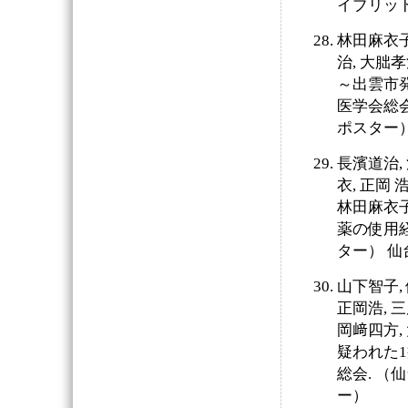
イブリッド
林田麻衣子,
治, 大朏
～出雲市
医学会総会.
ポスター
長濱道治, 
衣, 正岡 
林田麻衣子
薬の使用経
ター） 仙台
山下智子, 
正岡浩, 三
岡﨑四方,
疑われた1
総会. （仙
ー）