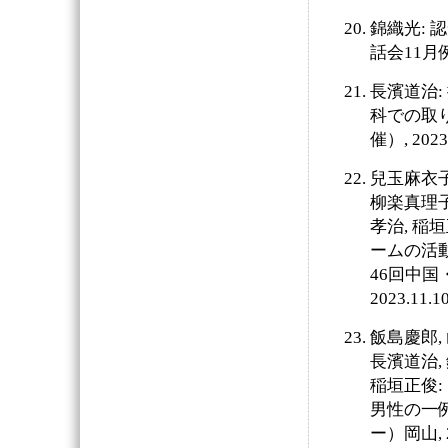
錦織光: 
話会11月例
長濱道治
科での取り
催）, 20
兒玉麻衣子
柳楽真理子,
孝治, 稲
ームの活
46回中国
2023.1
飯島慶郎, 
長濱道治, 
稲垣正俊
男性の一例
ー）岡山, 