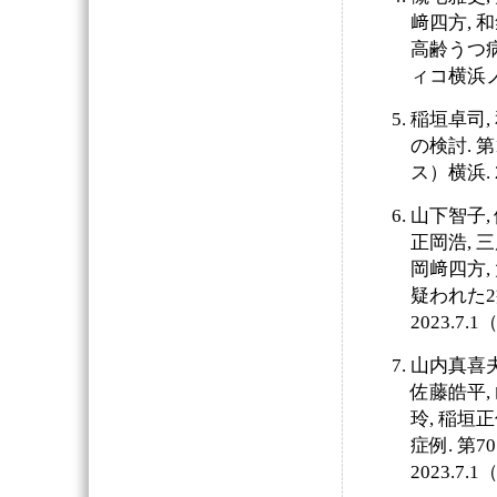
﨑四方, 
高齢うつ病
ィコ横浜ノー
稲垣卓司,
の検討. 
ス）横浜. 
山下智子, 
正岡浩, 三
岡﨑四方,
疑われた2
2023.7
山内真喜夫,
佐藤皓平, 
玲, 稲垣
症例. 第
2023.7