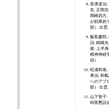
長濱道治, 
衣, 正岡浩
岡崎四方,
が効果的で
部） 出雲.
飯島慶郎, 
治, 錦織光
俊: 上半
精神神経学
頭）
松浦和基, 
孝治, 和
へのアプロ
部） 出雲.
山下智子:
科医懇話会7