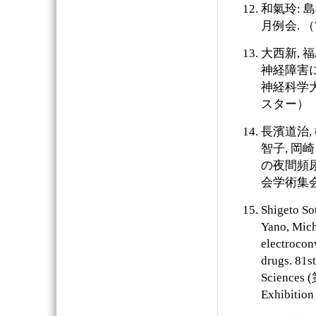
和氣玲: 
月例会. （
大西新, 福
神経障害に
神経科学大
スター）
長濱道治, 
智子, 岡
の夜間頻
会学術集会.
Shigeto So
Yano, Mich
electrocon
drugs. 81s
Science
Exhibition