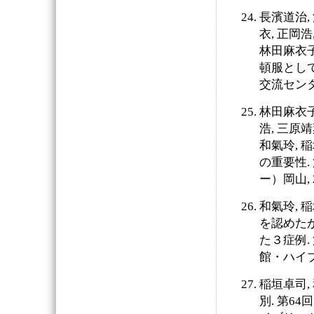
長濱道治,
衣, 正岡浩
林田麻衣子
頓服として
交流センター
林田麻衣子,
浩, 三原靖
和氣玲, 稲
の重要性.
ー）岡山, 
和氣玲, 
を認めた
た３症例.
館・ハイブ
稲垣卓司,
別. 第6