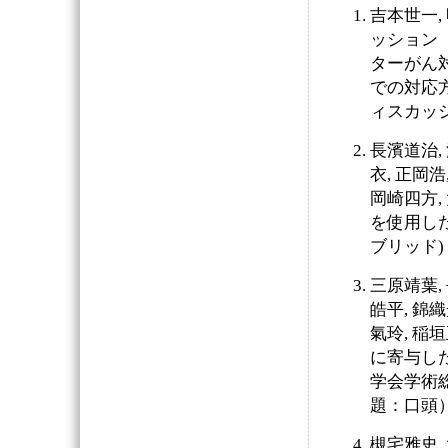
吉本世一,
ッション
ターがん対
での対応方
ィスカッ
長濱道治, 
衣, 正岡浩
岡崎四方,
を使用した
ブリッド) 
三原靖葉, 
皓平, 錦織
氣玲, 稲
に寄与した
学会学術総会
題：口頭
槻宅雅史, 