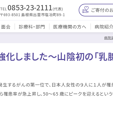
0853-23-2111
TEL
(代表)
ご寄付の
〒693-8501 島根県出雲市塩冶町89-1
・面会
診療科・部門
医療機関の方へ
病院紹
病院
強化しました～山陰初の「乳
生するがんの第一位で、日本人女性の９人に１人が罹患
から罹患率が急上昇し、50～65 歳にピークを迎えると