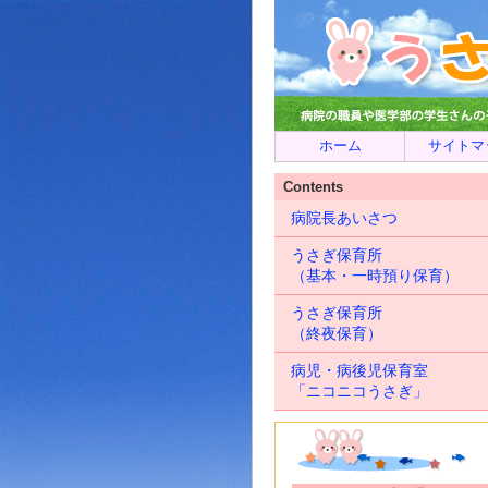
ホーム
サイトマ
Contents
病院長あいさつ
うさぎ保育所
（基本・一時預り保育）
うさぎ保育所
（終夜保育）
病児・病後児保育室
「ニコニコうさぎ」