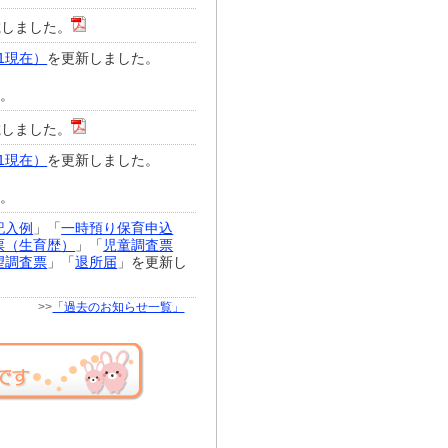
載しました。
1現在）
を更新しました。
た。
載しました。
1現在）
を更新しました。
た。
記入例
」「
一時預り保育申込
票（生育歴）
」「
児童調査票
望調査票
」「
退所届
」を更新し
>>
「過去のお知らせ一覧」