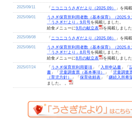
2025/09/11
「
ニコニコうさぎだより（2025.09）
」を掲
2025/09/01
うさぎ保育所利用者数（基本保育）（2025.9.
「うさぎだより」9月号
を掲載しました。
給食メニューに
9月の献立表
を掲載しまし
2025/08/08
「
ニコニコうさぎだより（2025.08）
」を掲
2025/08/01
うさぎ保育所利用者数（基本保育）（2025.8.
「うさぎだより」8月号
を掲載しました。
給食メニューに
8月の献立表
を掲載しまし
2025/07/24
「
うさぎ保育所利用要項
」
「
入所申込書
」「
書
」「
児童調査票（基本事項）
」「
児童調査
（育児方針）
」「
保育依頼表
」「
継続入所希
ました。 。