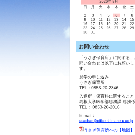
2026年 8月
日
月
火
水
木
金
土
1
2
3
4
5
6
7
8
9
10
11
12
13
14
15
16
17
18
19
20
21
22
23
24
25
26
27
28
29
30
31
お問い合わせ
「うさぎ保育所」に関する、
問い合わせは以下にお願いし
す。
見学の申し込み
うさぎ保育所
TEL：0853-20-2346
入退所・保育料に関すること
島根大学医学部総務課 総務
TEL： 0853-20-2016
E-mail：
usachan@office.shimane-u.ac.jp
うさぎ保育所への【地図】