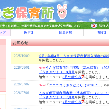
ップ
医学部
附属病院
看護部
お知らせ
2025/10/09
令和8年度4月 うさぎ保育所新規入所者の募
を掲載しました。
2026/08/01
うさぎ保育所利用者数（基本保育）（2026
New!
「うさぎだより」8月号
を掲載しました。
給食メニューに
8月の献立表
を掲載しまし
2026/07/07
「
ニコニコうさぎだより（2026.7）
」を
New!
2026/07/01
うさぎ保育所利用者数（基本保育）（2026.7.
「うさぎだより」7月号
を掲載しました。
給食メニューに
7月の献立表
を掲載しまし