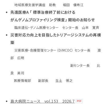
地域医療支援学講座 助教 堀田 優希江
先進医療A 「 標準治療終了前における
がんゲノムプロファイリング検査」 開始のお知らせ
臨床遺伝・ゲノム医療センター センター長 山本 寛斉
災害対応力向上を目指したトリアージシステムの再構
築
災害医療・危機管理センター（DiMCOC） センター長 渡
部 広明
副センター長 比
良 英司
医療情報部 副部長 生土 博之
島大病院ニュース vol.153 2026.7