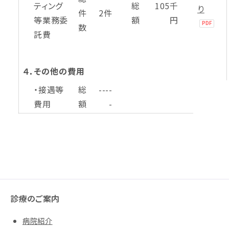
ティング
総
105千
り
件
2件
等業務委
額
円
数
託費
４．その他の費用
・接遇等
総
----
費用
額
-
診療のご案内
病院紹介