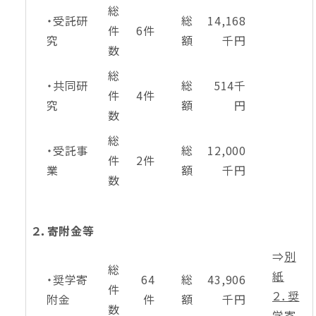
総
・受託研
総
14,168
件
6件
究
額
千円
数
総
・共同研
総
514千
件
4件
究
額
円
数
総
・受託事
総
12,000
件
2件
業
額
千円
数
２．寄附金等
⇒
別
総
紙
・奨学寄
64
総
43,906
件
２．奨
附金
件
額
千円
数
学寄