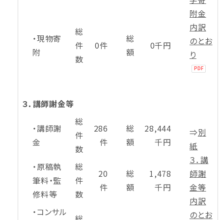
附金
内訳
総
・現物寄
総
のとお
件
0件
0千円
附
額
り
数
３．講師謝金等
総
・講師謝
286
総
28,444
⇒
別
件
金
件
額
千円
紙
数
３．講
・原稿執
総
20
総
1,478
師謝
筆料・監
件
件
額
千円
金等
修料等
数
内訳
・コンサル
のとお
総