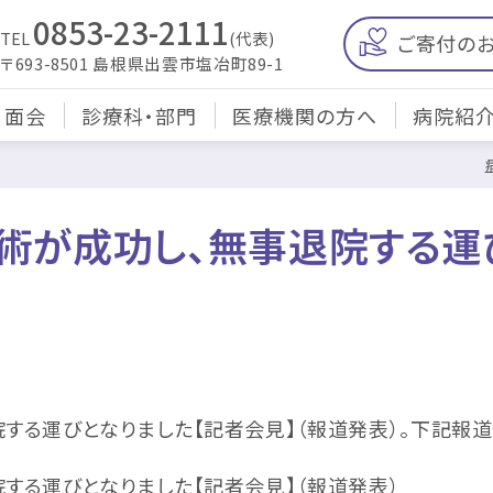
0853-23-2111
TEL
(代表)
ご寄付の
〒693-8501 島根県出雲市塩冶町89-1
・面会
診療科・部門
医療機関の方へ
病院紹
術が成功し、無事退院する運
する運びとなりました【記者会見】（報道発表）。下記報道
する運びとなりました【記者会見】
（報道発表）