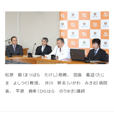
松原 毅（まつばら たけし）助教、 田島 義証（たじ
ま よしつぐ）教授、 井川 幹夫（いがわ みきお）病院
長、 平原 典幸（ひらはら のりゆき）講師