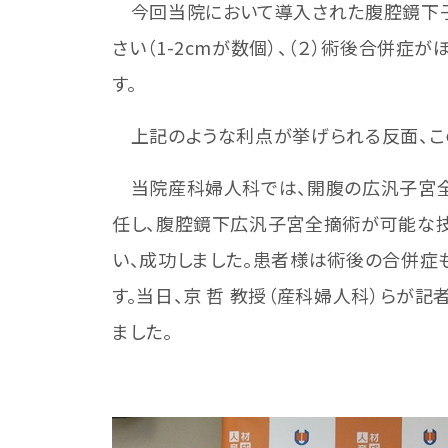
今回当院において導入された腹腔鏡下子宮
さい（1-2cmが数個）、（２）術後合併
す。
上記のような利点が挙げられる反面、この
当院産科婦人科では、開腹の広汎子宮全摘
任し、腹腔鏡下広汎子宮全摘術が可能な
い、成功しました。患者様は術後の合併症
す。当日、京 哲 教授（産科婦人科）らが
ました。