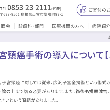
0853-23-2111
TEL
(代表)
ご寄付の
〒693-8501 島根県出雲市塩冶町89-1
・面会
診療科・部門
医療機関の方へ
病院紹
頸癌手術の導入について【５
子宮頸癌に対しては従来、広汎子宮全摘術という術式が
を臍の上まで切る必要があります。また、術後も排尿障害
きいという問題がありました。