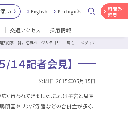
時間外・
お願い
English
Português
救急
介
交通アクセス
採用情報
病院記事一覧，記事ページカテゴリ
属性
メディア
/１４記者会見】
公開日 2015年05月15日
広く行われてきました。これは子宮と周囲
、腸閉塞やリンパ浮腫などの合併症が多く、