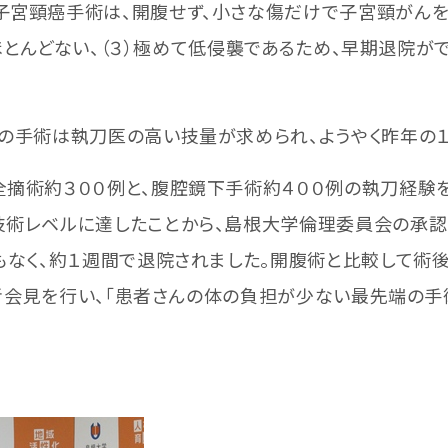
頸癌手術は、開腹せず、小さな傷だけで子宮頸がんを切
症がほとんどない、（３）極めて低侵襲であるため、早期退院
手術は執刀医の高い技量が求められ、ようやく昨年の１
術約３００例と、腹腔鏡下手術約４００例の執刀経験を有
技術レベルに達したことから、島根大学倫理委員会の承認
もなく、約１週間で退院されました。開腹術と比較して術
記者会見を行い、「患者さんの体の負担が少ない最先端の手