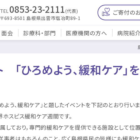
0853-23-2111
TEL
(代表)
ご寄付の
〒693-8501 島根県出雲市塩冶町89-1
・面会
診療科・部門
医療機関の方へ
病院紹
 「ひろめよう、緩和ケア」を
めよう、緩和ケア」と題したイベントを下記のとおり行いま
界ホスピス緩和ケア週間です。
しており，専門的緩和ケアを提供できる施設として位置
事者はもちろんのこと，広く島根県民の皆様にも緩和ケア