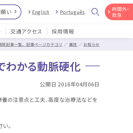
時間外・
お願い
English
Português
救急
介
交通アクセス
採用情報
病院記事一覧，記事ページカテゴリ
属性
お知らせ
でわかる動脈硬化
公開日 2016年04月06日
、療養の注意点と工夫、高度な治療法などを
さい。