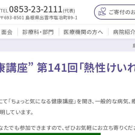
0853-23-2111
TEL
(代表)
ご寄付の
〒693-8501 島根県出雲市塩冶町89-1
・面会
診療科・部門
医療機関の方へ
病院紹
康講座” 第141回「熱性けい
にて「ちょっと気になる健康講座」を開き、一般的な病気
明しています。
たでも参加できますので、ぜひお気軽にお立ち寄りくだ