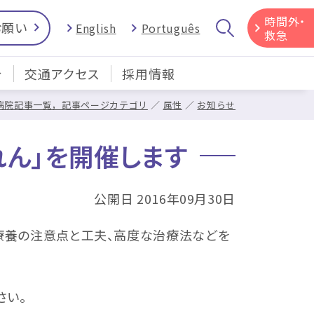
時間外・
お願い
English
Português
救急
介
交通アクセス
採用情報
病院記事一覧，記事ページカテゴリ
属性
お知らせ
れん」を開催します
公開日 2016年09月30日
、療養の注意点と工夫、高度な治療法などを
さい。