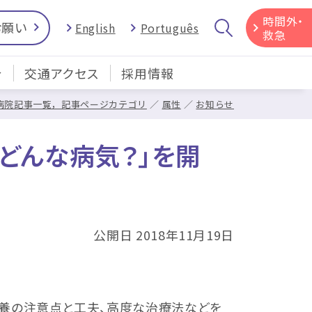
時間外・
お願い
English
Português
救急
介
交通アクセス
採用情報
病院記事一覧，記事ページカテゴリ
属性
お知らせ
はどんな病気？」を開
公開日 2018年11月19日
療養の注意点と工夫、高度な治療法などを