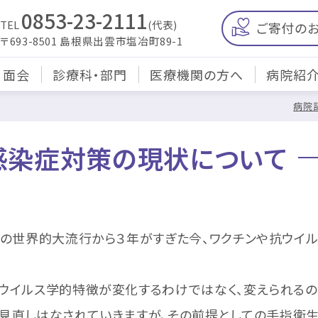
0853-23-2111
TEL
(代表)
ご寄付の
〒693-8501 島根県出雲市塩冶町89-1
・面会
診療科・部門
医療機関の方へ
病院紹
病院
感染症対策の現状について
9）の世界的大流行から３年がすぎた今、ワクチンや抗ウイ
のウイルス学的特徴が変化するわけではなく、変えられるのは
見直しはなされていきますが、その前提としての手指衛