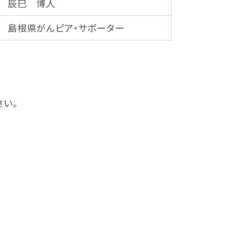
辰巳 博人
島根県がんピア・サポーター
さい。