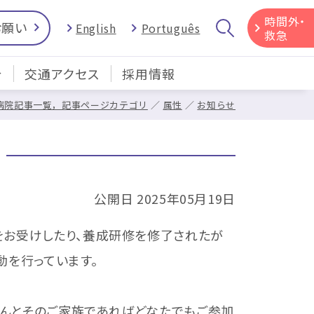
時間外・
お願い
English
Português
救急
介
交通アクセス
採用情報
病院記事一覧，記事ページカテゴリ
属性
お知らせ
公開日 2025年05月19日
をお受けしたり、養成研修を修了されたが
動を行っています。
んとそのご家族であればどなたでもご参加