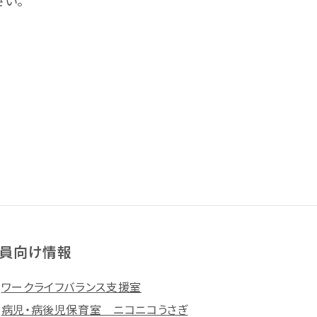
い。
員向け情報
ワークライフバランス支援室
病児・病後児保育室 ニコニコうさぎ