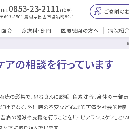
0853-23-2111
TEL
(代表)
ご寄附の
〒693-8501 島根県出雲市塩冶町89-1
・面会
診療科・部門
医療機関の方へ
病院紹
ケアの相談を行っています
治療の影響で、患者さんに脱毛、色素沈着、身体の一部喪
担だけでなく、外出時の不安など心理的苦痛や社会的困難
、苦痛の軽減や支援を行うことを「アピアランスケア」とい
スケアに取り組んでいます。