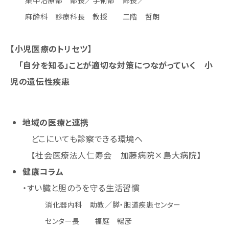
集中治療部 部長／手術部 部長／
麻酔科 診療科長 教授 二階 哲朗
【小児医療のトリセツ】
「自分を知る」ことが適切な対策につながっていく 小
児の遺伝性疾患
地域の医療と連携
どこにいても診察できる環境へ
【社会医療法人仁寿会 加藤病院×島大病院】
健康コラム
・すい臓と胆のうを守る生活習慣
消化器内科 助教／膵・胆道疾患センター
センター長 福庭 暢彦