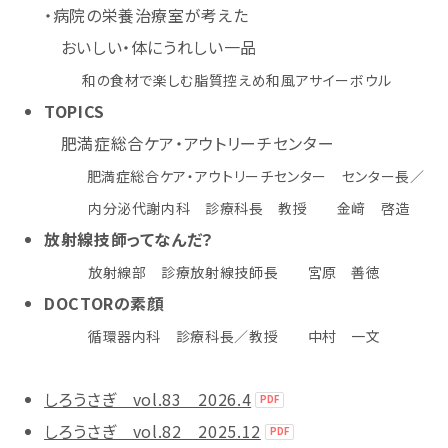
・病院の栄養治療室が考えた
おいしい・体にうれしい一品
和の食材で楽しむ脂質控えめ和風アサイーボウル
TOPICS
肥満症総合ケア・アウトリーチセンター
肥満症総合ケア・アウトリーチセンター センター長／
内分泌代謝内科 診療科長 教授 金﨑 啓造
放射線技師ってなんだ？
放射線部 診療放射線技師長 宮原 善徳
DOCTORの素顔
循環器内科 診療科長／教授 中村 一文
しろうさぎ vol.83 2026.4
しろうさぎ vol.82 2025.12