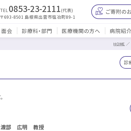
0853-23-2111
TEL
(代表)
ご寄附の
〒693-8501 島根県出雲市塩冶町89-1
・面会
診療科・部門
医療機関の方へ
病院紹
HOME
診
。
 渡部 広明 教授