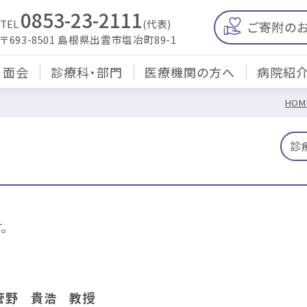
0853-23-2111
TEL
(代表)
ご寄附の
〒693-8501 島根県出雲市塩冶町89-1
・面会
診療科・部門
医療機関の方へ
病院紹
HOM
診
。
管野 貴浩 教授