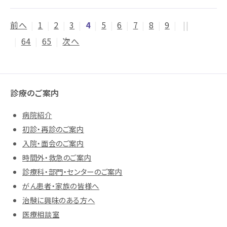
前へ
|
1
|
2
|
3
|
4
|
5
|
6
|
7
|
8
|
9
|
||
|
64
|
65
|
次へ
診療のご案内
病院紹介
初診・再診のご案内
入院・面会のご案内
時間外・救急のご案内
診療科・部門・センターのご案内
がん患者・家族の皆様へ
治験に興味のある方へ
医療相談室