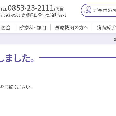
0853-23-2111
TEL
(代表)
ご寄付の
〒693-8501 島根県出雲市塩冶町89-1
・面会
診療科・部門
医療機関の方へ
病院紹
しました。
をご覧ください。