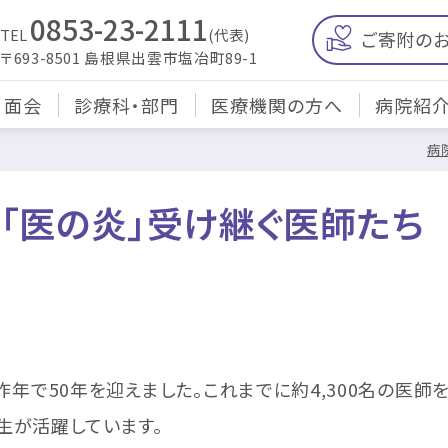
0853-23-2111
TEL
(代表)
ご寄附の
〒693-8501 島根県出雲市塩冶町89-1
・面会
診療科・部門
医療機関の方へ
病院紹
病
年「医の炎」受け継ぐ医師た
年で50年を迎えました。これまでに約4,300名の医
生が活躍しています。