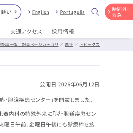
時間外・
お願い
English
Português
救急
介
交通アクセス
採用情報
院記事一覧，記事ページカテゴリ
属性
トピックス
公開日 2026年06月12日
膵・胆道疾患センター」を開設しました。
化器内科の特殊外来に「膵・胆道疾患セン
、火曜日午前、金曜日午後にも診療枠を拡