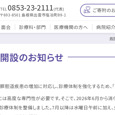
0853-23-2111
TEL
(代表)
ご寄附の
〒693-8501 島根県出雲市塩冶町89-1
・面会
診療科・部門
医療機関の方へ
病院紹
病
ー開設のお知らせ
膵胆道疾患の増加に対応し、診療体制を強化するため、「
は高度な専門性が必要です。そこで、2026年6月から消
る診療体制を整備しました。7月以降は水曜日午前に加え