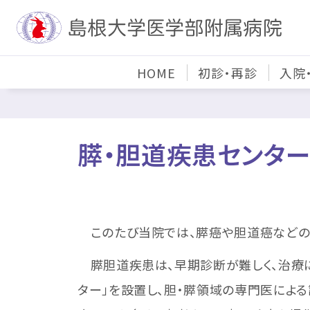
HOME
初診・再診
入院
膵・胆道疾患センタ
このたび当院では、膵癌や胆道癌などの
膵胆道疾患は、早期診断が難しく、治療に
ター」を設置し、胆・膵領域の専門医によ