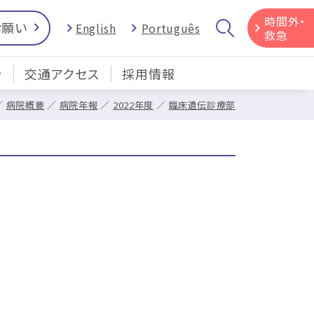
時間外・
お願い
English
Português
救急
介
交通アクセス
採用情報
病院概要
病院年報
2022年度
臨床遺伝診療部