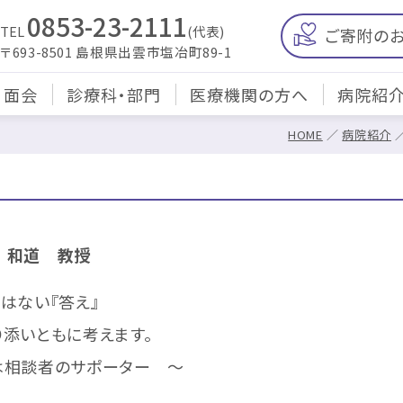
0853-23-2111
TEL
(代表)
ご寄附の
〒693-8501 島根県出雲市塩冶町89-1
・面会
診療科・部門
医療機関の方へ
病院紹
HOME
病院紹介
 和道 教授
はない『答え』
添いともに考えます。
は相談者のサポーター ～