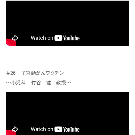
＃26 子宮頸がんワクチン
～小児科 竹谷 健 教授～