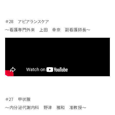
＃28 アピアランスケア
～看護専門外来 上田 幸奈 副看護師長～
＃27 甲状腺
～内分泌代謝内科 野津 雅和 准教授～