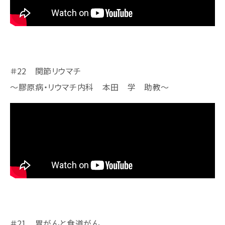
＃22 関節リウマチ
～膠原病・リウマチ内科 本田 学 助教～
＃21 胃がんと食道がん