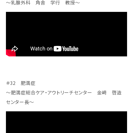
～乳腺外科 角舎 学行 教授～
＃32 肥満症
～肥満症総合ケア・アウトリーチセンター 金﨑 啓造
センター長～