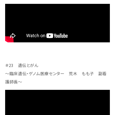
＃23 遺伝とがん
～臨床遺伝・ゲノム医療センター 荒木 もも子 副看
護師長～