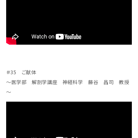
＃35 ご献体
～医学部 解剖学講座 神経科学 藤谷 昌司 教授
～