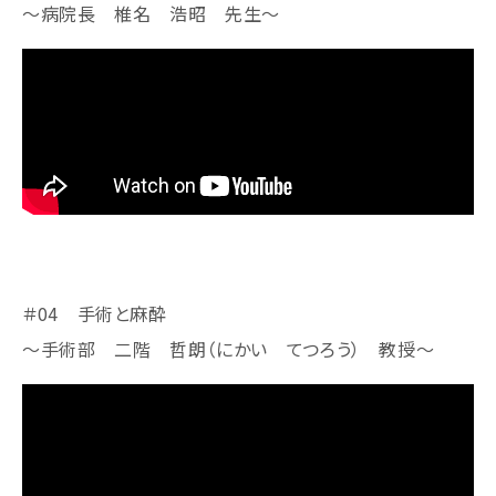
～病院長 椎名 浩昭 先生​​​​​～
＃04 手術と麻酔
～手術部 二階 哲朗（にかい てつろう） 教授​​​​​～