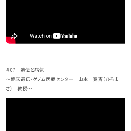
＃07 遺伝と病気
～臨床遺伝・ゲノム医療センター 山本 寛斉（ひろま
さ） 教授​​​​​～