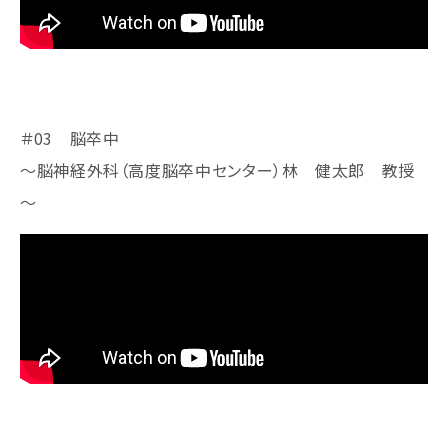
＃03 脳卒中
～脳神経外科（高度脳卒中センター）林 健太郎 教授​​​​​
～