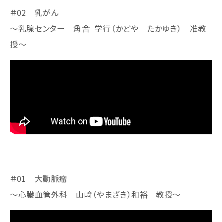
＃02 乳がん
～乳腺センター 角舎 学行（かどや たかゆき） 准教
授​​​​​～
＃01 大動脈瘤
～心臓血管外科 山﨑（やまざき）和裕 教授～​​​​​​