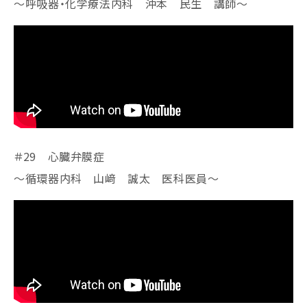
～呼吸器・化学療法内科 沖本 民生 講師～
＃29 心臓弁膜症
～循環器内科 山﨑 誠太 医科医員～