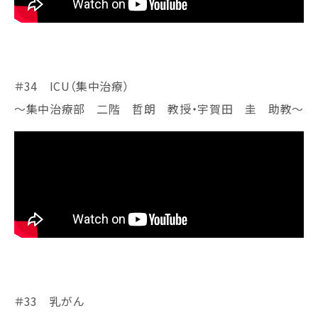
＃34 ICU（集中治療）
～集中治療部 二階 哲朗 教授・宇賀田 圭 助教～
＃33 乳がん