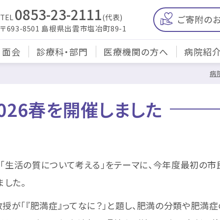
0853-23-2111
TEL
(代表)
ご寄附の
〒693-8501 島根県出雲市塩冶町89-1
・面会
診療科・部門
医療機関の方へ
病院紹
病
026春を開催しました
「生活の質について考える」をテーマに、今年度最初の市民
ました。
が「『肥満症』ってなに？」と題し、肥満の分類や肥満