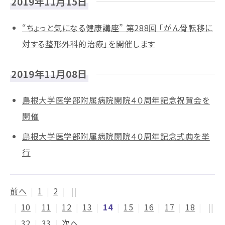
2019年11月15日
“ちょっと気になる健康講座” 第288回 「がん骨転移に
対する整形外科的治療」を開催します
2019年11月08日
島根大学医学部附属病院開院４０周年記念祝賀会を
開催
島根大学医学部附属病院開院４０周年記念式典を挙
行
前へ
|
1
|
2
|
||
|
10
|
11
|
12
|
13
|
14
|
15
|
16
|
17
|
18
|
||
|
32
|
33
|
次へ