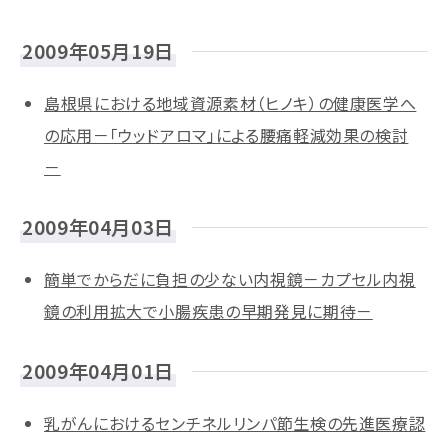
2009年05月19日
島根県における地域資源素材（ヒノキ）の健康医学へ
の応用－「ウッドアロマ」による腰痛軽減効果の検討
－
2009年04月03日
簡単でからだに負担の少ない内視鏡－カプセル内視
鏡の利用拡大で小腸疾患の早期発見に期待－
2009年04月01日
乳がんにおけるセンチネルリンパ節生検の先進医療認