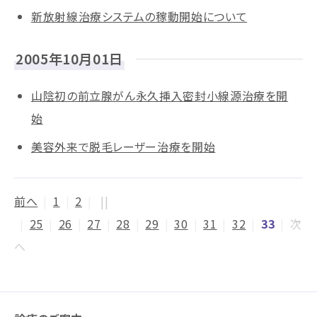
新放射線治療システムの稼動開始について
2005年10月01日
山陰初の前立腺がん永久挿入密封小線源治療を開
始
美容外来で脱毛レーザー治療を開始
前へ
|
1
|
2
|
||
|
25
|
26
|
27
|
28
|
29
|
30
|
31
|
32
|
33
|
次
へ