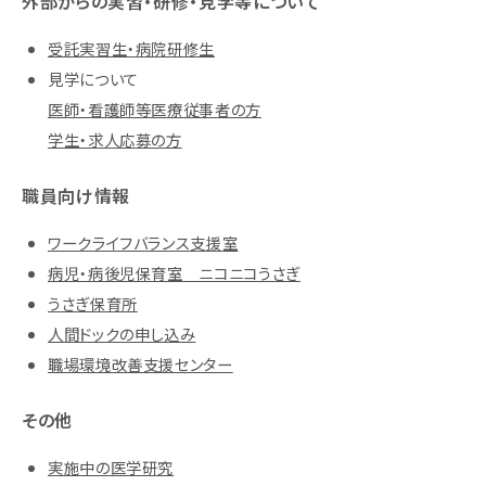
外部からの実習・研修・見学等について
受託実習生・病院研修生
見学について
医師・看護師等医療従事者の方
学生・求人応募の方
職員向け情報
ワークライフバランス支援室
病児・病後児保育室 ニコニコうさぎ
うさぎ保育所
人間ドックの申し込み
職場環境改善支援センター
その他
実施中の医学研究