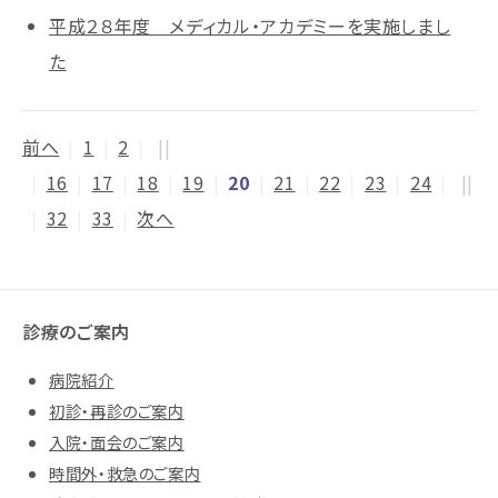
平成２８年度 メディカル・アカデミーを実施しまし
た
前へ
|
1
|
2
|
||
|
16
|
17
|
18
|
19
|
20
|
21
|
22
|
23
|
24
|
||
|
32
|
33
|
次へ
診療のご案内
病院紹介
初診・再診のご案内
入院・面会のご案内
時間外・救急のご案内