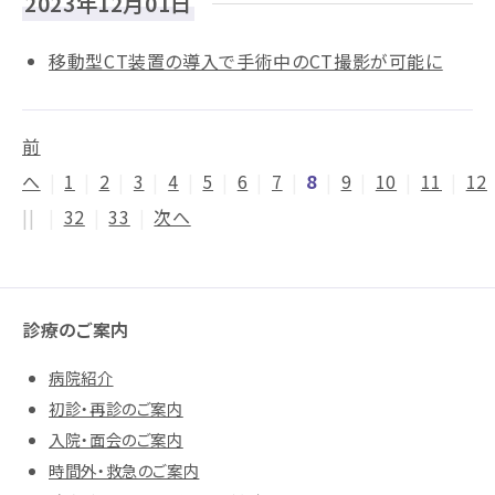
2023年12月01日
移動型CT装置の導入で手術中のCT撮影が可能に
前
へ
|
1
|
2
|
3
|
4
|
5
|
6
|
7
|
8
|
9
|
10
|
11
|
12
||
|
32
|
33
|
次へ
診療のご案内
病院紹介
初診・再診のご案内
入院・面会のご案内
時間外・救急のご案内