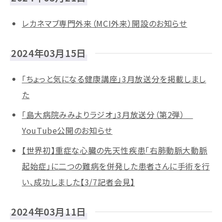
レカネマブ専門外来（MCI外来）開設のお知らせ
2024年03月15日
「ちょっと気になる健康講座」3月放送分を掲載しまし
た
「島大病院みみよりラジオ」3月放送分（第2弾）
YouTube公開のお知らせ
【世界初】重症な心臓の先天性疾患「右肺動脈大動脈
起始症」に二つの難病を併発した患者さんに手術を行
い、成功しました【3/7記者会見】
2024年03月11日