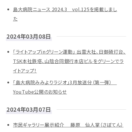
島大病院ニュース 2024.3 vol.125を掲載しまし
た
2024年03月08日
「ライトアップinグリーン運動」 出雲大社、日御碕灯台、
TSK本社鉄塔、山陰合同銀行本店ビルをグリーンでラ
イトアップ！
「島大病院みみよりラジオ」3月放送分（第一弾）
YouTube公開のお知らせ
2024年03月07日
市民ギャラリー展示紹介 藤原 仙人掌（さぼてん）